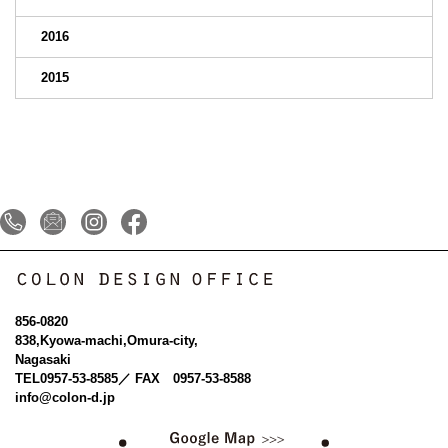
2016
2015
856-0820
838,Kyowa-machi,Omura-city,
Nagasaki
TEL
0957-53-8585
／ FAX 0957-53-8588
info@colon-d.jp