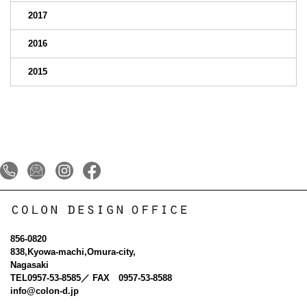
2017
2016
2015
856-0820
838,Kyowa-machi,Omura-city,
Nagasaki
TEL
0957-53-8585
／ FAX 0957-53-8588
info@colon-d.jp