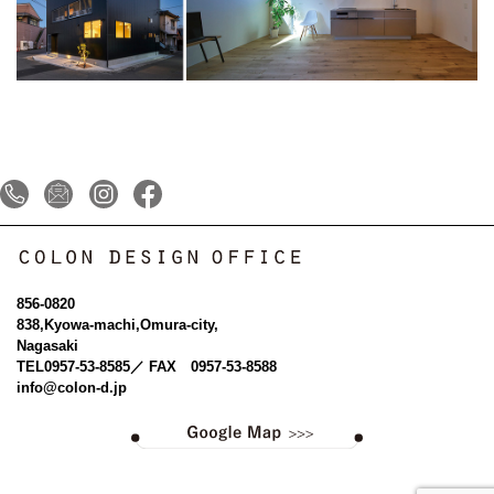
856-0820
838,Kyowa-machi,Omura-city,
Nagasaki
TEL
0957-53-8585
／ FAX 0957-53-8588
info@colon-d.jp