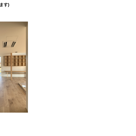
ます)
。