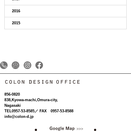
2016
2015
856-0820
838,Kyowa-machi,Omura-city,
Nagasaki
TEL
0957-53-8585
／ FAX 0957-53-8588
info@colon-d.jp