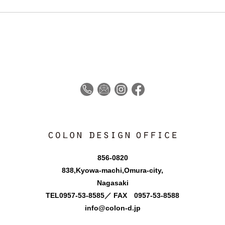
856-0820
838,Kyowa-machi,Omura-city,
Nagasaki
TEL
0957-53-8585
／ FAX 0957-53-8588
info@colon-d.jp