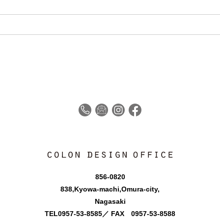
856-0820
838,Kyowa-machi,Omura-city,
Nagasaki
TEL
0957-53-8585
／ FAX 0957-53-8588