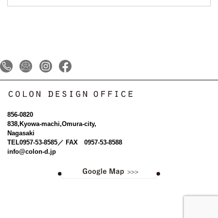
856-0820
838,Kyowa-machi,Omura-city,
Nagasaki
TEL
0957-53-8585
／ FAX 0957-53-8588
info@colon-d.jp