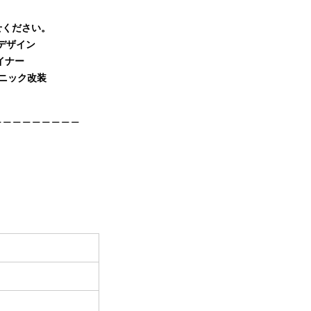
せください。
崎デザイン
イナー
リニック改装
＿＿＿＿＿＿＿＿＿