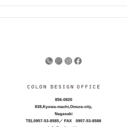
856-0820
838,Kyowa-machi,Omura-city,
Nagasaki
TEL
0957-53-8585
／ FAX 0957-53-8588