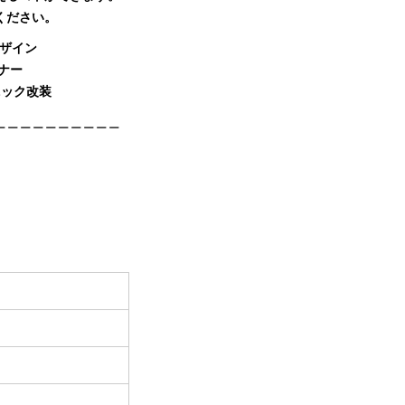
ください。
デザイン
イナー
ニック改装
＿＿＿＿＿＿＿＿＿＿