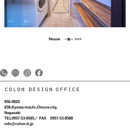
House
>>>
一覧へ
856-0820
838,Kyowa-machi,Omura-city,
Nagasaki
TEL
0957-53-8585
／ FAX 0957-53-8588
info@colon-d.jp