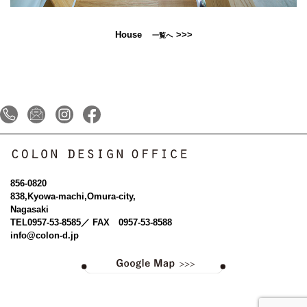
House
>>>
一覧へ
856-0820
838,Kyowa-machi,Omura-city,
Nagasaki
TEL
0957-53-8585
／ FAX 0957-53-8588
info@colon-d.jp