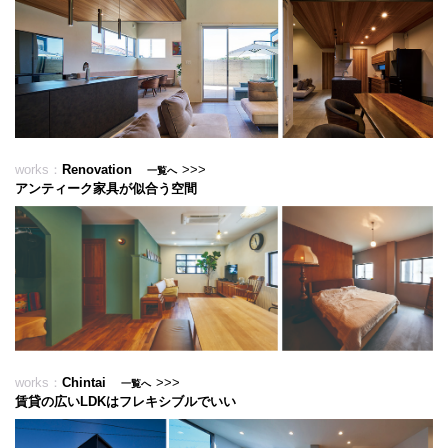
works：
Renovation
>>>
一覧へ
アンティーク家具が似合う空間
明確な理想をカタチにしました
works：
Chintai
>>>
一覧へ
無垢床とステンレスキッチンの賃貸物件
賃貸の広いLDKはフレキシブルでいい