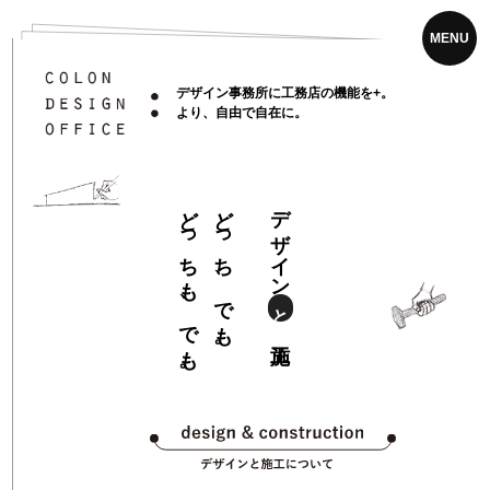
MENU
デザイン事務所に工務店の機能を+。
より、自由で自在に。
どっちも、でも。
どっち、でも。
デザイン
と
施工