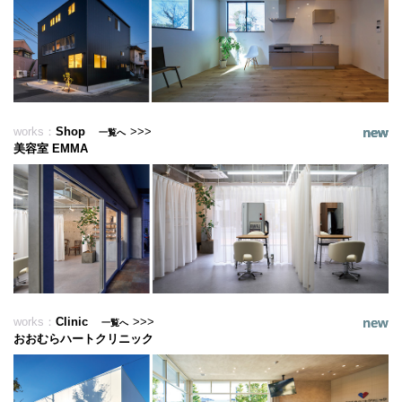
works：
Shop
>>>
一覧へ
美容室 EMMA
石橋工務店本社
works：
Clinic
>>>
一覧へ
おおむらハートクリニック
北村理子クリニック皮ふ形成外科 (受付 & パウダールーム改修)