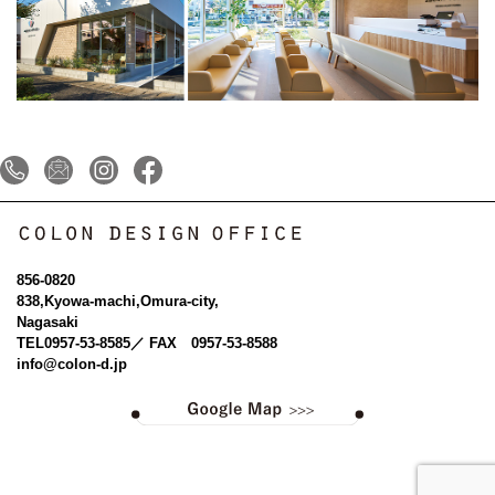
856-0820
838,Kyowa-machi,Omura-city,
Nagasaki
TEL
0957-53-8585
／ FAX 0957-53-8588
info@colon-d.jp